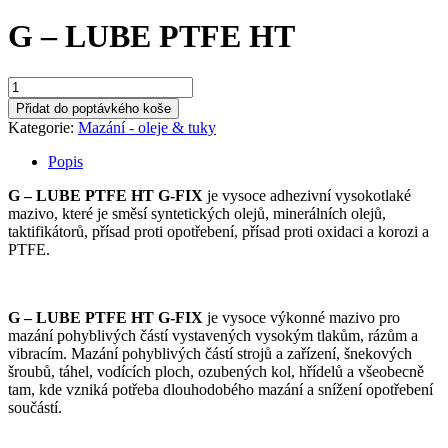
G – LUBE PTFE HT
G
–
Přidat do poptávkého koše
LUBE
Kategorie:
Mazání - oleje & tuky
PTFE
HT
Popis
množství
G – LUBE PTFE HT G-FIX
je vysoce adhezivní vysokotlaké
mazivo, které je směsí syntetických olejů, minerálních olejů,
taktifikátorů, přísad proti opotřebení, přísad proti oxidaci a korozi a
PTFE.
G – LUBE PTFE HT G-FIX
je vysoce výkonné mazivo pro
mazání pohyblivých částí vystavených vysokým tlakům, rázům a
vibracím. Mazání pohyblivých částí strojů a zařízení, šnekových
šroubů, táhel, vodících ploch, ozubených kol, hřídelů a všeobecně
tam, kde vzniká potřeba dlouhodobého mazání a snížení opotřebení
součástí.