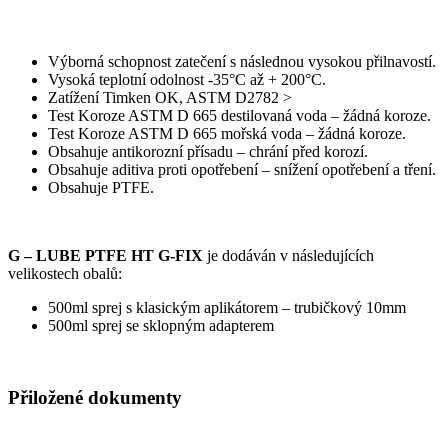
Výborná schopnost zatečení s následnou vysokou přilnavostí.
Vysoká teplotní odolnost -35°C až + 200°C.
Zatížení Timken OK, ASTM D2782 >
Test Koroze ASTM D 665 destilovaná voda – žádná koroze.
Test Koroze ASTM D 665 mořská voda – žádná koroze.
Obsahuje antikorozní přísadu – chrání před korozí.
Obsahuje aditiva proti opotřebení – snížení opotřebení a tření.
Obsahuje PTFE.
G – LUBE PTFE HT G-FIX
je dodáván v následujících
velikostech obalů:
500ml sprej s klasickým aplikátorem – trubičkový 10mm
500ml sprej se sklopným adapterem
Přiložené dokumenty