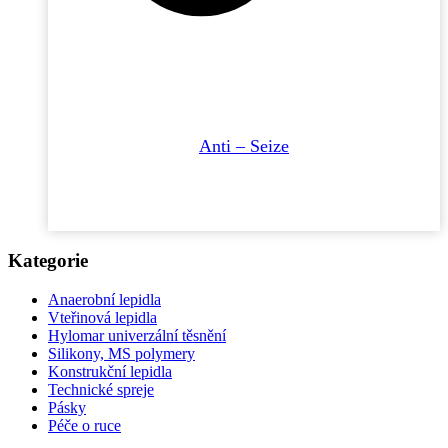
Anti – Seize
Kategorie
Anaerobní lepidla
Vteřinová lepidla
Hylomar univerzální těsnění
Silikony, MS polymery
Konstrukční lepidla
Technické spreje
Pásky
Péče o ruce