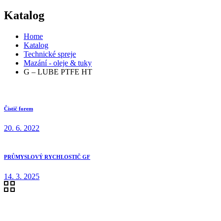
Katalog
Home
Katalog
Technické spreje
Mazání - oleje & tuky
G – LUBE PTFE HT
Čistič forem
20. 6. 2022
PRŮMYSLOVÝ RYCHLOSTIČ GF
14. 3. 2025