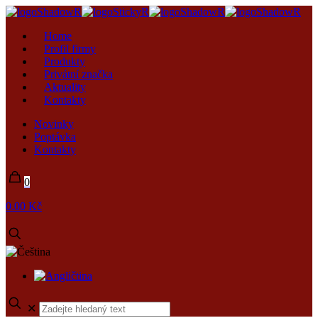
Home
Profil firmy
Produkty
Privátní značka
Aktuality
Kontakty
Novinky
Poptávka
Kontakty
0
0.00 Kč
✕