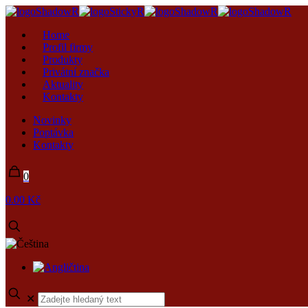
Home
Profil firmy
Produkty
Privátní značka
Aktuality
Kontakty
Novinky
Poptávka
Kontakty
0
0.00 Kč
✕