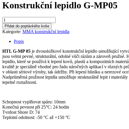
Konstrukční lepidlo G-MP05
Konstrukční
lepidlo
Přidat do poptávkého koše
G-
Kategorie:
MMA konstrukční lepidla
MP05
množství
Popis
HTL G-MP 05
je dvousložkové konstrukční lepidlo umožňující vytvář
jsou velmi pevné, strukturální, odolné vůči rázům a zároveň pružné
lepidlo, které se používá k lepení kovů, plastů a kompozitních mater
kvalitě je speciálně vhodné pro řadu náročných aplikací v různých pr
v oblasti sériové výroby, tak údržby. Při lepení hliníku a nerezové oce
Nadprůměrná pružnost lepidla umožňuje strukturálně lepit i materiály
tepelné roztažnosti.
Schopnost vyplňovat spáru: 10mm
Konečná pevnost při 25°C: 24 hodin
Tvrdost Shore D: 74
Teplotní odolnost: -50 °C až +150 °C