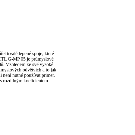
et trvalé lepené spoje, které
. HTL G-MP 05 je průmyslové
iálů. Vzhledem ke své vysoké
ůmyslových odvětvích a to jak
li není nutné používat primer.
 s rozdílným koeficientem