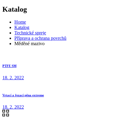
Katalog
Home
Katalog
Technické spreje
Příprava a ochrana povrchů
Měděné mazivo
PTFE SM
18. 2. 2022
Vrtací a řezací pěna extreme
18. 2. 2022