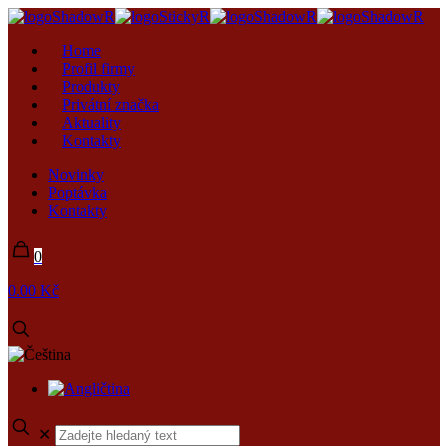
Home
Profil firmy
Produkty
Privátní značka
Aktuality
Kontakty
Novinky
Poptávka
Kontakty
0
0.00 Kč
✕