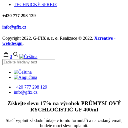
TECHNICKÉ SPREJE
+420 777 298 129
info@gfix.cz
Copyright 2022,
G-FIX s. r. o.
Realizace © 2022,
Xcreative -
webdesign
.
0
+420 777 298 129
info@gfix.cz
Získejte slevu 17% na výrobek PRŮMYSLOVÝ
RYCHLOČISTIČ GF
400ml
Stačí vyplnit základní údaje v tomto formuláři a na zadaný email,
budete moci slevu uplatnit.