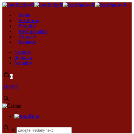
Home
Profil firmy
Produkty
Privátní značka
Aktuality
Kontakty
Novinky
Poptávka
Kontakty
0
0.00 Kč
✕