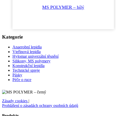
MS POLYMER – bílý
Kategorie
Anaerobní lepidla
Vteřinová lepidla
Hylomar univerzální těsnění
Silikony, MS polymery
Konstrukční lepidla
Technické spreje
Pásky
Péče o ruce
Zásady cookies
|
Prohlášení o zásadách ochrany osobních údajů
Produkty