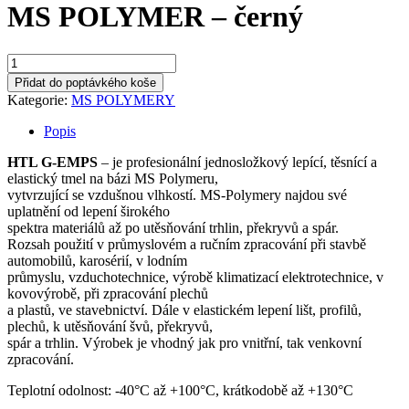
MS POLYMER – černý
MS
POLYMER
Přidat do poptávkého koše
-
Kategorie:
MS POLYMERY
černý
množství
Popis
HTL G-EMPS
– je profesionální jednosložkový lepící, těsnící a
elastický tmel na bázi MS Polymeru,
vytvrzující se vzdušnou vlhkostí. MS-Polymery najdou své
uplatnění od lepení širokého
spektra materiálů až po utěsňování trhlin, překryvů a spár.
Rozsah použití v průmyslovém a ručním zpracování při stavbě
automobilů, karosérií, v lodním
průmyslu, vzduchotechnice, výrobě klimatizací elektrotechnice, v
kovovýrobě, při zpracování plechů
a plastů, ve stavebnictví. Dále v elastickém lepení lišt, profilů,
plechů, k utěsňování švů, překryvů,
spár a trhlin. Výrobek je vhodný jak pro vnitřní, tak venkovní
zpracování.
Teplotní odolnost: -40°C až +100°C, krátkodobě až +130°C