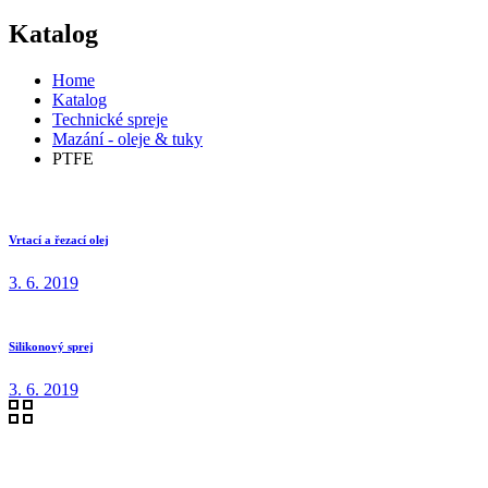
Katalog
Home
Katalog
Technické spreje
Mazání - oleje & tuky
PTFE
Vrtací a řezací olej
3. 6. 2019
Silikonový sprej
3. 6. 2019