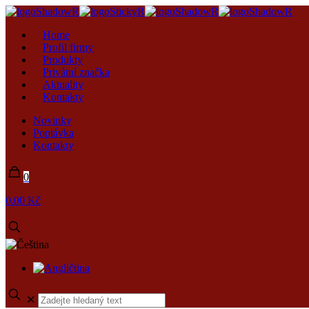
Home
Profil firmy
Produkty
Privátní značka
Aktuality
Kontakty
Novinky
Poptávka
Kontakty
0
0.00 Kč
✕