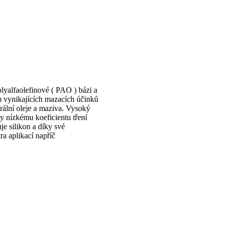
lyalfaolefinové ( PAO ) bázi a
 vynikajících mazacích účinků
rální oleje a maziva. Vysoký
y nízkému koeficientu tření
 silikon a díky své
ra aplikací napříč