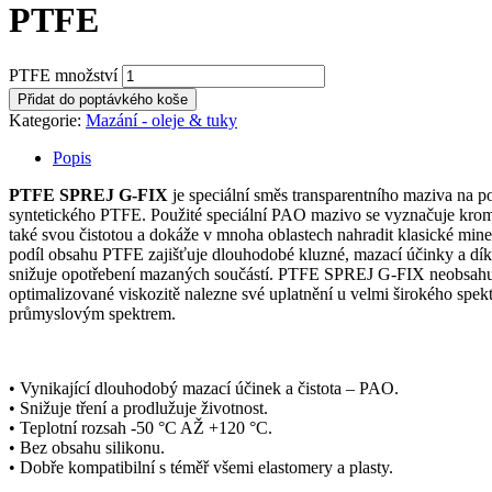
PTFE
PTFE množství
Přidat do poptávkého koše
Kategorie:
Mazání - oleje & tuky
Popis
PTFE SPREJ G-FIX
je speciální směs transparentního maziva na po
syntetického PTFE. Použité speciální PAO mazivo se vyznačuje krom
také svou čistotou a dokáže v mnoha oblastech nahradit klasické mine
podíl obsahu PTFE zajišťuje dlouhodobé kluzné, mazací účinky a dík
snižuje opotřebení mazaných součástí. PTFE SPREJ G-FIX neobsahuje
optimalizované viskozitě nalezne své uplatnění u velmi širokého spekt
průmyslovým spektrem.
• Vynikající dlouhodobý mazací účinek a čistota – PAO.
• Snižuje tření a prodlužuje životnost.
• Teplotní rozsah -50 °C AŽ +120 °C.
• Bez obsahu silikonu.
• Dobře kompatibilní s téměř všemi elastomery a plasty.