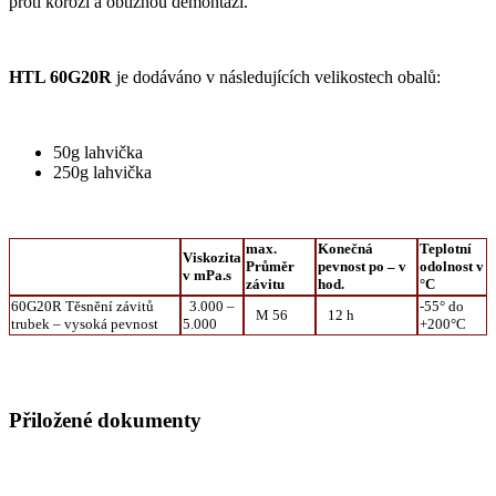
proti korozi a obtížnou demontáží.
HTL 60G20R
je dodáváno v následujících velikostech obalů:
50g lahvička
250g lahvička
max.
Konečná
Teplotní
Viskozita
Průměr
pevnost po – v
odolnost v
v mPa.s
závitu
hod.
°C
60G20R Těsnění závitů
3.000 –
-55° do
M 56
12 h
trubek – vysoká pevnost
5.000
+200°C
Přiložené dokumenty