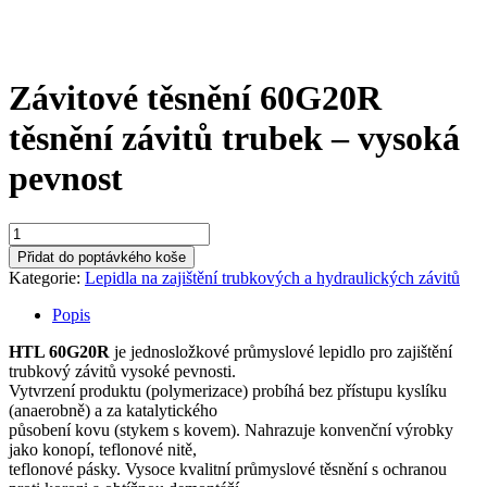
Závitové těsnění 60G20R
těsnění závitů trubek – vysoká
pevnost
Závitové
těsnění
Přidat do poptávkého koše
60G20R
Kategorie:
Lepidla na zajištění trubkových a hydraulických závitů
těsnění
závitů
Popis
trubek
-
HTL 60G20R
je jednosložkové průmyslové lepidlo pro zajištění
vysoká
trubkový závitů vysoké pevnosti.
pevnost
Vytvrzení produktu (polymerizace) probíhá bez přístupu kyslíku
množství
(anaerobně) a za katalytického
působení kovu (stykem s kovem). Nahrazuje konvenční výrobky
jako konopí, teflonové nitě,
teflonové pásky. Vysoce kvalitní průmyslové těsnění s ochranou