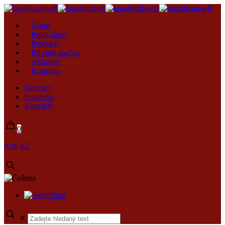
Home
Profil firmy
Produkty
Privátní značka
Aktuality
Kontakty
Novinky
Poptávka
Kontakty
0
0.00 Kč
✕