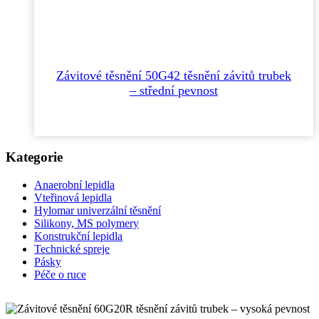
Závitové těsnění 50G42 těsnění závitů trubek
– střední pevnost
Kategorie
Anaerobní lepidla
Vteřinová lepidla
Hylomar univerzální těsnění
Silikony, MS polymery
Konstrukční lepidla
Technické spreje
Pásky
Péče o ruce