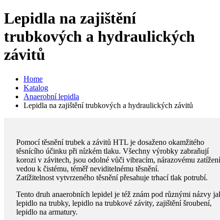
Lepidla na zajištění
trubkových a hydraulických
závitů
Home
Katalog
Anaerobní lepidla
Lepidla na zajištění trubkových a hydraulických závitů
Pomocí těsnění trubek a závitů HTL je dosaženo okamžitého
těsnícího účinku při nízkém tlaku. Všechny výrobky zabraňují
korozi v závitech, jsou odolné vůči vibracím, nárazovému zatížení
vedou k čistému, téměř neviditelnému těsnění.
Zatížitelnost vytvrzeného těsnění přesahuje trhací tlak potrubí.
Tento druh anaerobních lepidel je též znám pod různými názvy ja
lepidlo na trubky, lepidlo na trubkové závity, zajištění šroubení,
lepidlo na armatury.