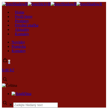
Home
Profil firmy
Produkty
Privátní značka
Aktuality
Kontakty
Novinky
Poptávka
Kontakty
0
0.00 Kč
✕