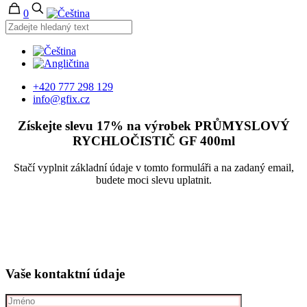
0
+420 777 298 129
info@gfix.cz
Získejte slevu 17% na výrobek PRŮMYSLOVÝ
RYCHLOČISTIČ GF
400ml
Stačí vyplnit základní údaje v tomto formuláři a na zadaný email,
budete moci slevu uplatnit.
Vaše kontaktní údaje