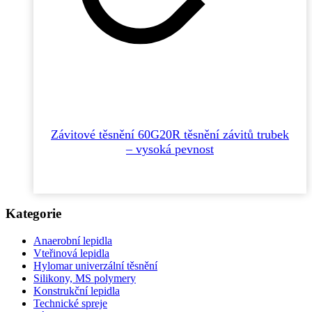
Závitové těsnění 60G20R těsnění závitů trubek
– vysoká pevnost
Kategorie
Anaerobní lepidla
Vteřinová lepidla
Hylomar univerzální těsnění
Silikony, MS polymery
Konstrukční lepidla
Technické spreje