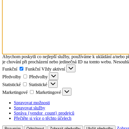
Abychom poskytli co nejlepší služby, používáme k ukládání a/nebo př
je chování při procházení nebo jedinečná ID na tomto webu. Nesouhlas
Funkční
Funkční
Vždy aktivní
Předvolby
Předvolby
Statistické
Statistické
Marketingové
Marketingové
Spravovat možnosti
Spravovat služby
Správa {vendor_count} prodejců
Přečtěte si více o těchto účelech
Zobraz
Rozumím
Odmítnout
Zobrazit předvolby
Uložit předvolby