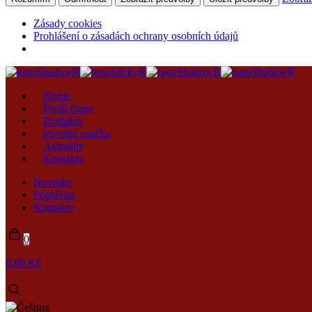
Zásady cookies
Prohlášení o zásadách ochrany osobních údajů
Home
Profil firmy
Produkty
Privátní značka
Aktuality
Kontakty
Novinky
Poptávka
Kontakty
0
0.00 Kč