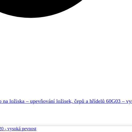
o na ložiska – upevňování ložisek, čepů a hřídelů 60G03 – v