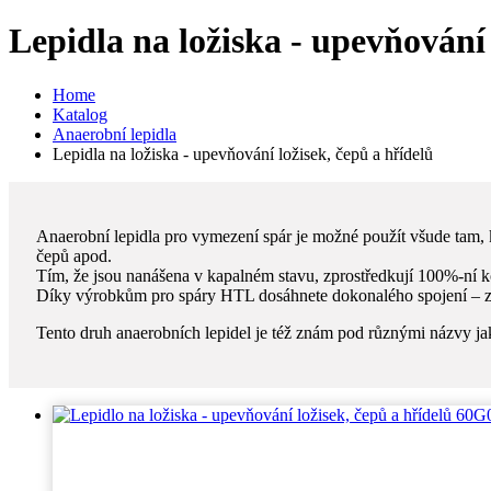
Lepidla na ložiska - upevňování 
Home
Katalog
Anaerobní lepidla
Lepidla na ložiska - upevňování ložisek, čepů a hřídelů
Anaerobní lepidla pro vymezení spár je možné použít všude tam, kde
čepů apod.
Tím, že jsou nanášena v kapalném stavu, zprostředkují 100%-ní ko
Díky výrobkům pro spáry HTL dosáhnete dokonalého spojení – zat
Tento druh anaerobních lepidel je též znám pod různými názvy jako: