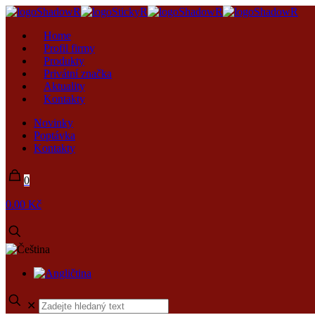
Home
Profil firmy
Produkty
Privátní značka
Aktuality
Kontakty
Novinky
Poptávka
Kontakty
0
0.00 Kč
✕