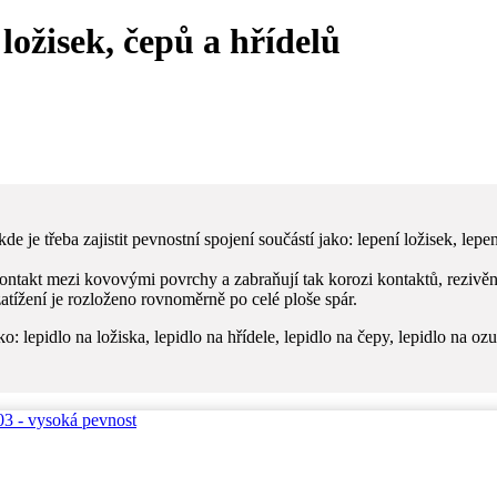
ložisek, čepů a hřídelů
 je třeba zajistit pevnostní spojení součástí jako: lepení ložisek, lepe
ntakt mezi kovovými povrchy a zabraňují tak korozi kontaktů, rezivění 
ížení je rozloženo rovnoměrně po celé ploše spár.
 lepidlo na ložiska, lepidlo na hřídele, lepidlo na čepy, lepidlo na oz