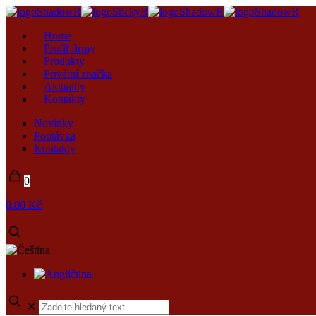
Home
Profil firmy
Produkty
Privátní značka
Aktuality
Kontakty
Novinky
Poptávka
Kontakty
0
0.00 Kč
✕