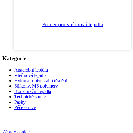
Primer pro vteřinová lepidla
Kategorie
Anaerobní lepidla
Vteřinová lepidla
Hylomar univerzální těsnění
Silikony, MS polymery
Konstrukční lepidla
Technické spreje
Pásky
Péče o ruce
Zásady cookies
|