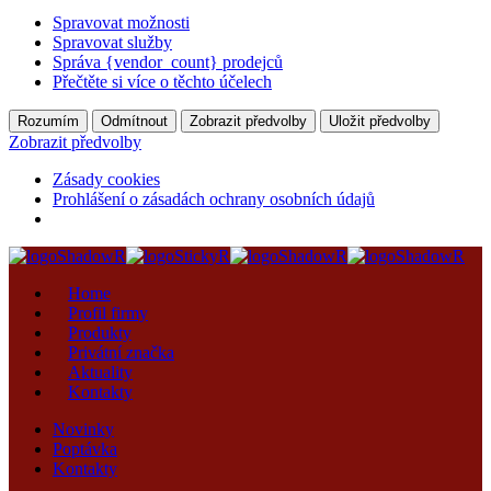
Spravovat možnosti
Spravovat služby
Správa {vendor_count} prodejců
Přečtěte si více o těchto účelech
Rozumím
Odmítnout
Zobrazit předvolby
Uložit předvolby
Zobrazit předvolby
Zásady cookies
Prohlášení o zásadách ochrany osobních údajů
Home
Profil firmy
Produkty
Privátní značka
Aktuality
Kontakty
Novinky
Poptávka
Kontakty