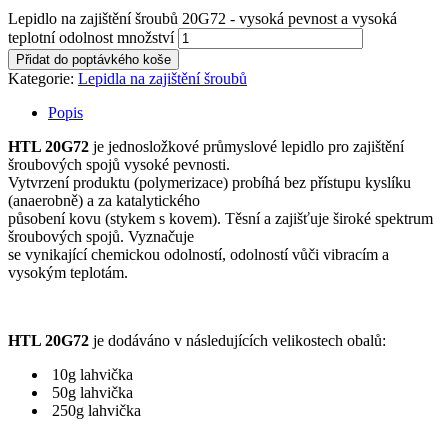
Lepidlo na zajištění šroubů 20G72 - vysoká pevnost a vysoká
teplotní odolnost množství
Přidat do poptávkého koše
Kategorie:
Lepidla na zajištění šroubů
Popis
HTL 20G72
je jednosložkové průmyslové lepidlo pro zajištění
šroubových spojů vysoké pevnosti.
Vytvrzení produktu (polymerizace) probíhá bez přístupu kyslíku
(anaerobně) a za katalytického
působení kovu (stykem s kovem). Těsní a zajišťuje široké spektrum
šroubových spojů. Vyznačuje
se vynikající chemickou odolností, odolností vůči vibracím a
vysokým teplotám.
HTL 20G72
je dodáváno v následujících velikostech obalů:
10g lahvička
50g lahvička
250g lahvička