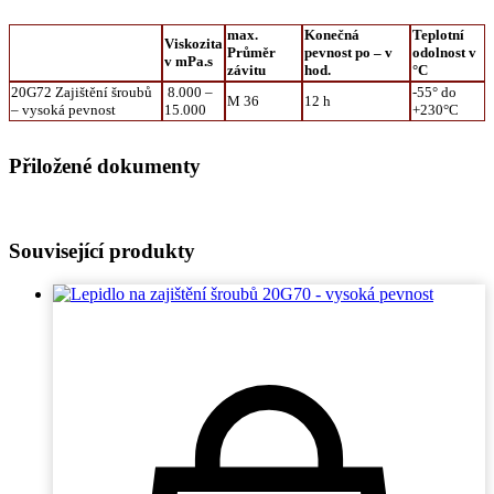
max.
Konečná
Teplotní
Viskozita
Průměr
pevnost po – v
odolnost v
v mPa.s
závitu
hod.
°C
20G72 Zajištění šroubů
8.000 –
-55° do
M 36
12 h
– vysoká pevnost
15.000
+230°C
Přiložené dokumenty
Související produkty