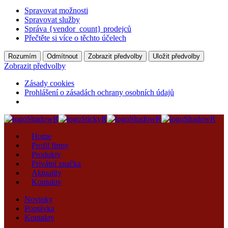
Spravovat možnosti
Spravovat služby
Správa {vendor_count} prodejců
Přečtěte si více o těchto účelech
Rozumím
Odmítnout
Zobrazit předvolby
Uložit předvolby
Zobrazit předvolby
Zásady cookies
Prohlášení o zásadách ochrany osobních údajů
Home
Profil firmy
Produkty
Privátní značka
Aktuality
Kontakty
Novinky
Poptávka
Kontakty