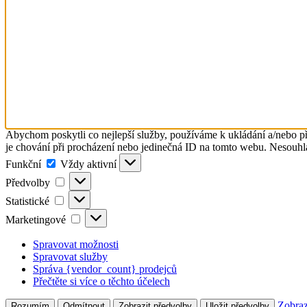
Abychom poskytli co nejlepší služby, používáme k ukládání a/nebo př
je chování při procházení nebo jedinečná ID na tomto webu. Nesouhlas
Funkční
Funkční
Vždy aktivní
Předvolby
Předvolby
Statistické
Statistické
Marketingové
Marketingové
Spravovat možnosti
Spravovat služby
Správa {vendor_count} prodejců
Přečtěte si více o těchto účelech
Zobraz
Rozumím
Odmítnout
Zobrazit předvolby
Uložit předvolby