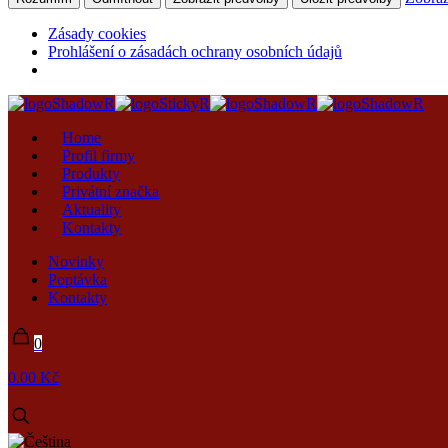
Zásady cookies
Prohlášení o zásadách ochrany osobních údajů
Home
Profil firmy
Produkty
Privátní značka
Aktuality
Kontakty
Novinky
Poptávka
Kontakty
0
0.00 Kč