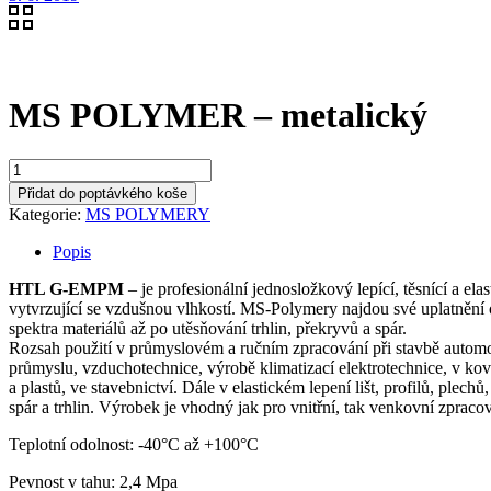
MS POLYMER – metalický
MS
POLYMER
Přidat do poptávkého koše
-
Kategorie:
MS POLYMERY
metalický
množství
Popis
HTL G-EMPM
– je profesionální jednosložkový lepící, těsnící a el
vytvrzující se vzdušnou vlhkostí. MS-Polymery najdou své uplatnění 
spektra materiálů až po utěsňování trhlin, překryvů a spár.
Rozsah použití v průmyslovém a ručním zpracování při stavbě automob
průmyslu, vzduchotechnice, výrobě klimatizací elektrotechnice, v ko
a plastů, ve stavebnictví. Dále v elastickém lepení lišt, profilů, plech
spár a trhlin. Výrobek je vhodný jak pro vnitřní, tak venkovní zpracov
Teplotní odolnost: -40°C až +100°C
Pevnost v tahu: 2,4 Mpa