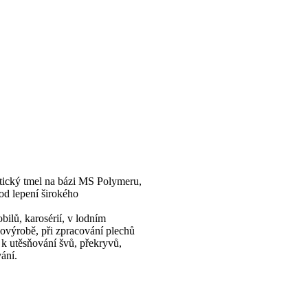
astický tmel na bázi MS Polymeru,
od lepení širokého
ilů, karosérií, v lodním
vovýrobě, při zpracování plechů
ů, k utěsňování švů, překryvů,
ání.